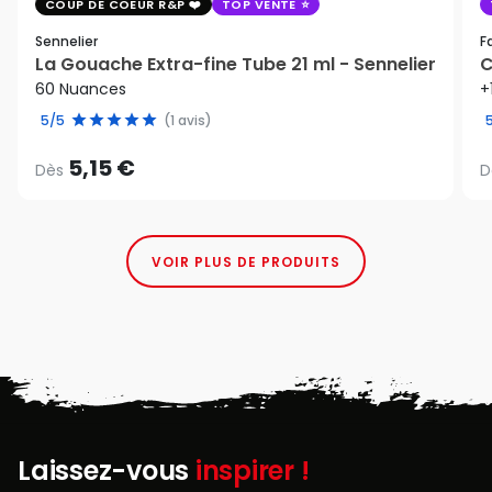
COUP DE COEUR R&P
TOP VENTE
Sennelier
F
La Gouache Extra-fine Tube 21 ml - Sennelier
C
60 Nuances
+
5/5
(1 avis)
5,15 €
Dès
D
VOIR PLUS DE PRODUITS
Laissez-vous
inspirer !