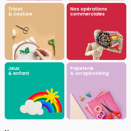
Tricot
Nos opérations
& couture
commerciales
Jeux
Papeterie
& enfant
& scrapbooking