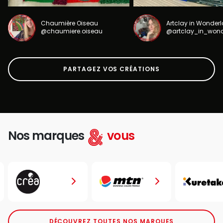
Chaumière Oiseau
Artclay in Wonder
@chaumiere.oiseau
@artclay_in_won
PARTAGEZ VOS CRÉATIONS
Nos marques
vous
DÉCOUVREZ TOUTES NOS MARQUES