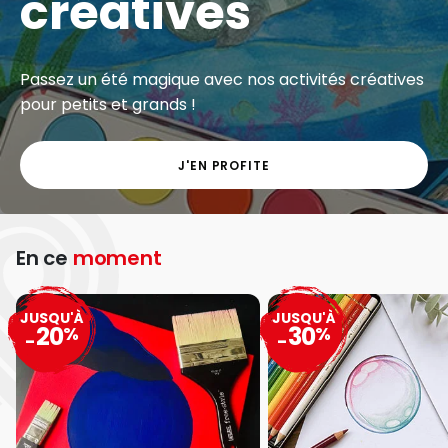
créatives
Passez un été magique avec nos activités créatives
pour petits et grands !
J'EN PROFITE
En ce
moment
JUSQU'À
JUSQU'À
20
30
%
%
-
-