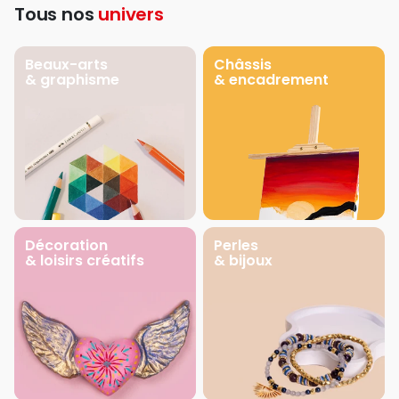
Tous nos
univers
Beaux-arts
Châssis
& graphisme
& encadrement
Décoration
Perles
& loisirs créatifs
& bijoux