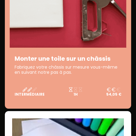
Monter une toile sur un châssis
Fabriquez votre châssis sur mesure vous-même
en suivant notre pas à pas.
INTERMÉDIAIRE
1H
54,05 €