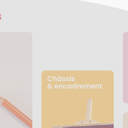
s
Châssis
& encadrement