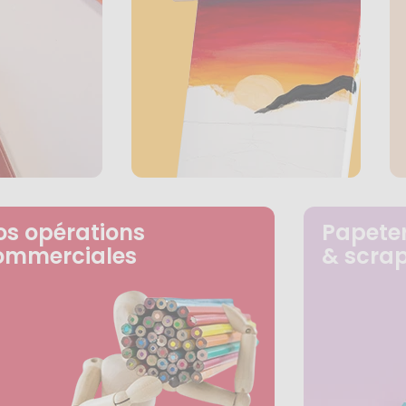
os opérations
Papeter
ommerciales
& scra