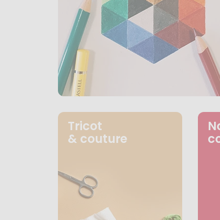
Tricot
N
& couture
c