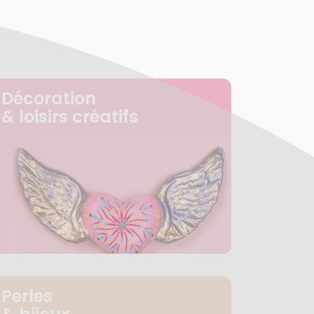
Décoration
& loisirs créatifs
Perles