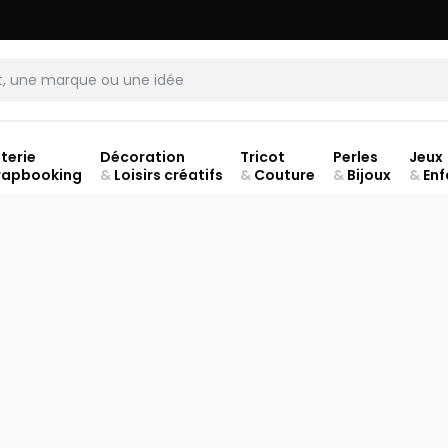
LIVRAISON À DOMICILE OFFERTE DÈS 70€.
VOIR CONDITIONS
terie
Décoration
Tricot
Perles
Jeux
rapbooking
&
Loisirs créatifs
&
Couture
&
Bijoux
&
Enf
Fer
JUSQU'À
JU
30
-
%