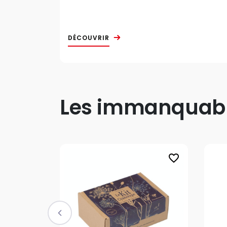
DÉCOUVRIR
Les immanquable
favorite_border