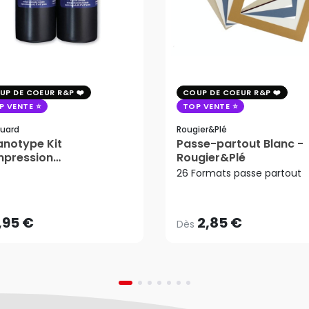
UP DE COEUR R&P
COUP DE COEUR R&P
P VENTE
TOP VENTE
uard
Rougier&plé
notype Kit
Passe-partout Blanc -
mpression
Rougier&Plé
2,85 €
tosensible - Jacquard
26 Formats passe partout
Dès
,95 €
AJOUTER AU PANIER
,95 €
2,85 €
Dès