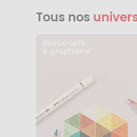
Tous nos
univer
Beaux-arts
& graphisme