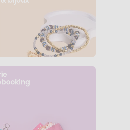
& bijoux
ie
pbooking