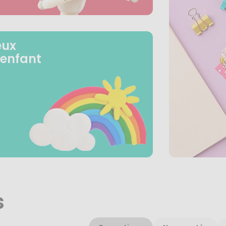
eux
 enfant
s