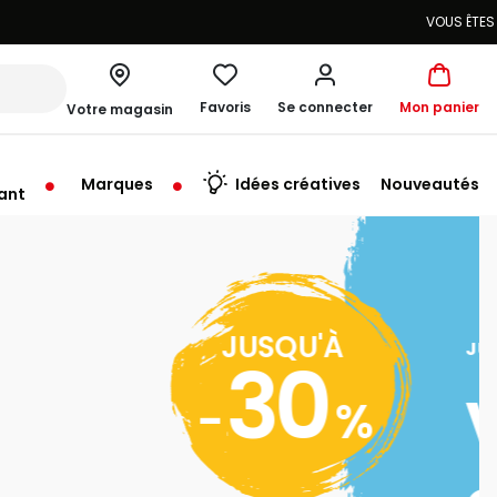
Favoris
Se connecter
Mon panier
Votre magasin
Marques
Idées créatives
Nouveautés
ant
me à 20:00
SQU’AU 09.08.2026
Vacances