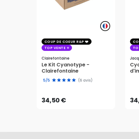
COUP DE COEUR R&P
CO
TOP VENTE
TO
Clairefontaine
Jacq
Le Kit Cyanotype -
Cya
Clairefontaine
d'i
pho
34,50 €
34
5/5
(6 avis)
AJOUTER AU PANIER
34,50 €
34