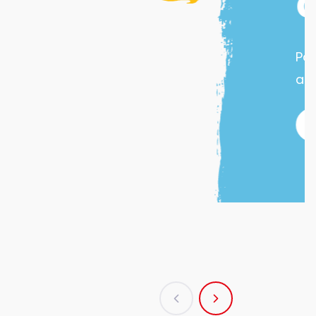
créatives
ssez un été magique avec nos
ivités créatives pour petits et grands !
J'EN PROFITE