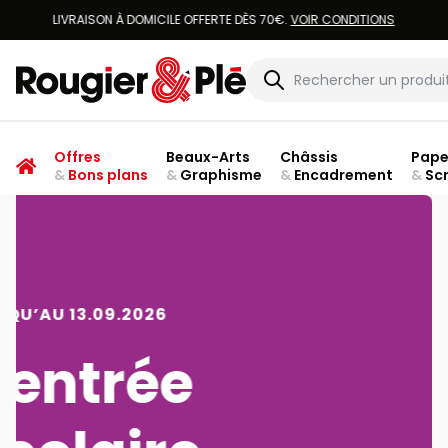
Rougier & Plé
Offres
Beaux-Arts
Châssis
Pape
&
Bons plans
&
Graphisme
&
Encadrement
&
Sc