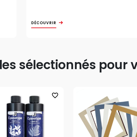
DÉCOUVRIR
s sélectionnés pour v
favorite_border