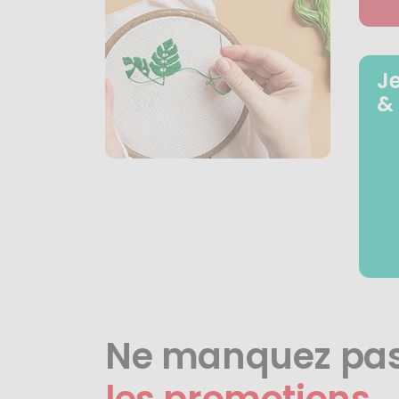
J
&
Ne manquez pa