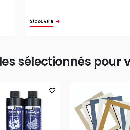
DÉCOUVRIR
s sélectionnés pour v
favorite_border