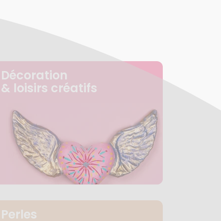
Décoration
& loisirs créatifs
Perles