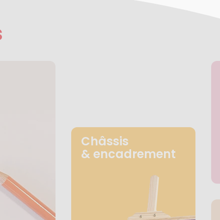
s
Châssis
& encadrement