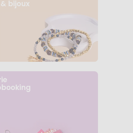
& bijoux
ie
pbooking