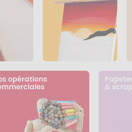
os opérations
Papeter
ommerciales
& scra