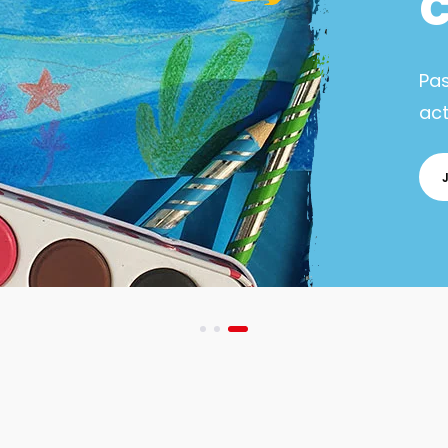
Pa
act