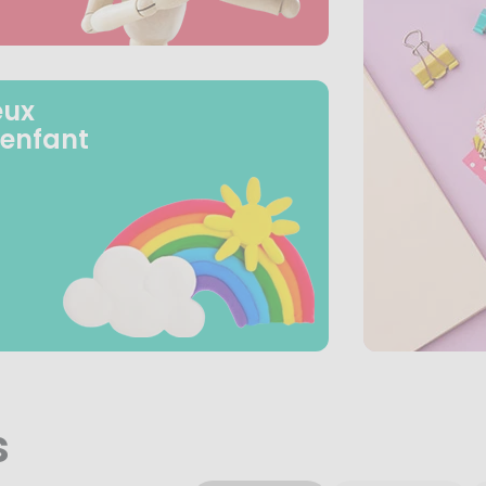
eux
 enfant
s