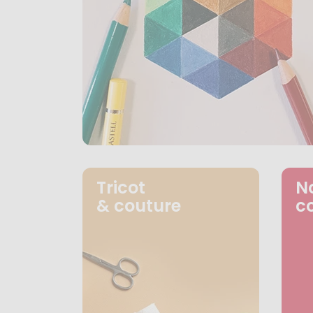
Tricot
N
& couture
c