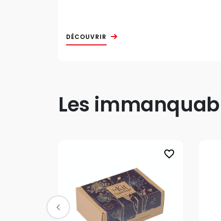
DÉCOUVRIR
Les immanquable
favorite_border