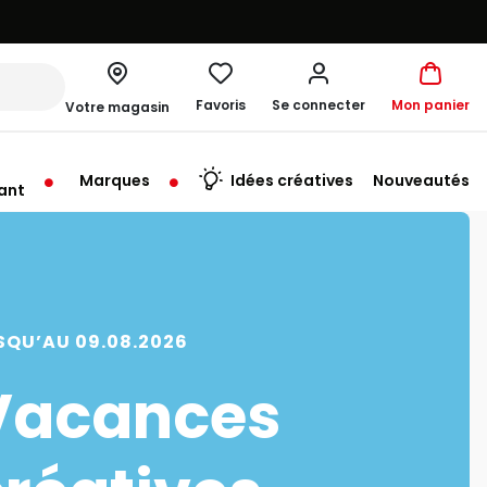
Favoris
Se connecter
Mon panier
Votre magasin
Marques
Idées créatives
Nouveautés
ant
rt à 09:30
SQU’AU 09.08.2026
Vacances