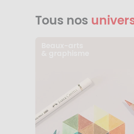
Tous nos
univer
Beaux-arts
& graphisme