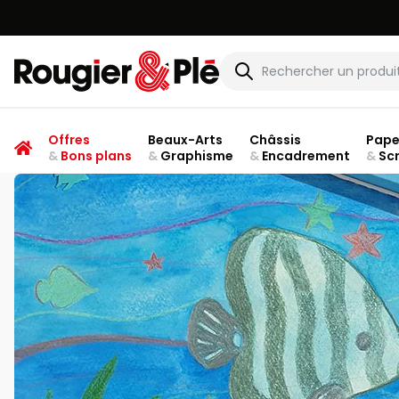
Rougier & Plé
Offres
Beaux-Arts
Châssis
Pape
&
Bons plans
&
Graphisme
&
Encadrement
&
Sc