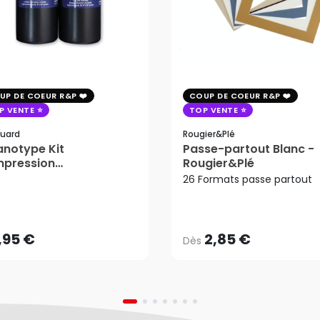
UP DE COEUR R&P
COUP DE COEUR R&P
P VENTE
TOP VENTE
uard
Rougier&plé
notype Kit
Passe-partout Blanc -
mpression
Rougier&Plé
tosensible - Jacquard
26 Formats passe partout
2,85 €
Dès
,95 €
AJOUTER AU PANIER
,95 €
2,85 €
Dès