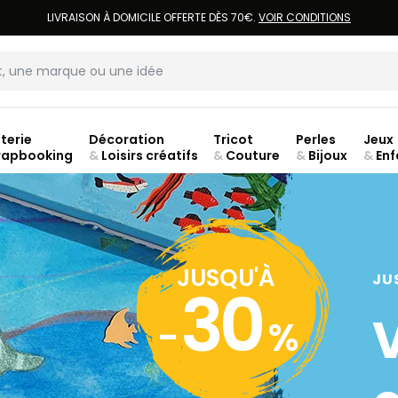
LIVRAISON À DOMICILE OFFERTE DÈS 70€.
VOIR CONDITIONS
terie
Décoration
Tricot
Perles
Jeux
rapbooking
&
Loisirs créatifs
&
Couture
&
Bijoux
&
Enf
ouve
JUSQU'À
JU
30
-
%