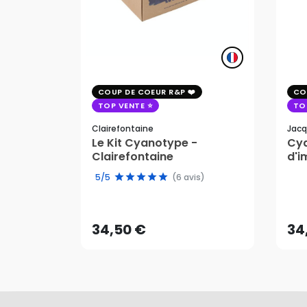
COUP DE COEUR R&P
CO
TOP VENTE
TO
Clairefontaine
Jacq
Le Kit Cyanotype -
Cya
Clairefontaine
d'i
pho
5/5
(6 avis)
34,50 €
34
AJOUTER AU PANIER
34,50 €
34