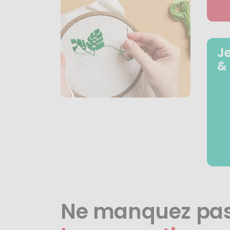
J
&
Ne manquez pa