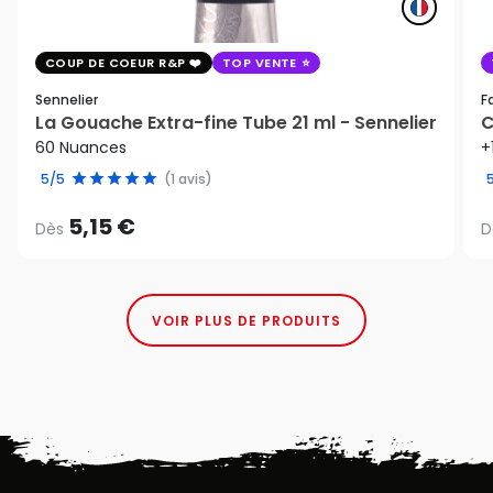
COUP DE COEUR R&P
TOP VENTE
Sennelier
F
La Gouache Extra-fine Tube 21 ml - Sennelier
C
60 Nuances
+
5/5
(1 avis)
5,15 €
Dès
D
VOIR PLUS DE PRODUITS