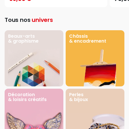
Tous nos
univers
Beaux-arts
Châssis
& graphisme
& encadrement
Décoration
Perles
& loisirs créatifs
& bijoux