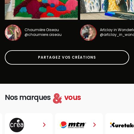
Chaumière Oiseau
Artclay in Wonder
@chaumiere.oiseau
@artclay_in_won
PARTAGEZ VOS CRÉATIONS
Nos marques
vous