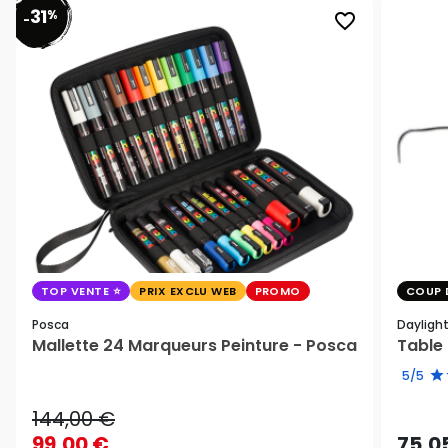
31
%
favorite_border
-
TOP VENTE
PRIX EXCLU WEB
PROMO
COUP 
Posca
Dayligh
Mallette 24 Marqueurs Peinture - Posca
Table 
5/5
144,00 €
99,00 €
75,0