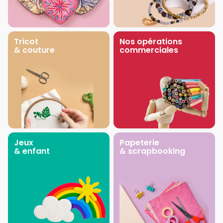
Tricot
Nos opérations
& couture
commerciales
Jeux
Papeterie
& enfant
& scrapbooking