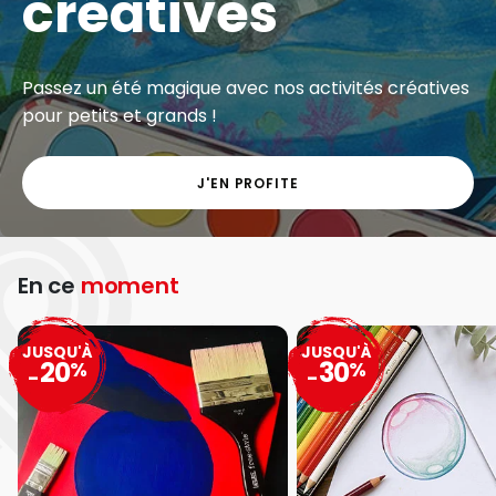
créatives
Passez un été magique avec nos activités créatives
pour petits et grands !
J'EN PROFITE
En ce
moment
JUSQU'À
JUSQU'À
20
30
%
%
-
-