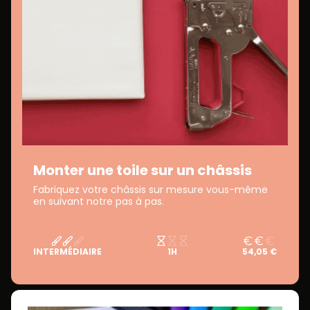
Monter une toile sur un châssis
Fabriquez votre châssis sur mesure vous-même
en suivant notre pas à pas.
INTERMÉDIAIRE
1H
54,05 €