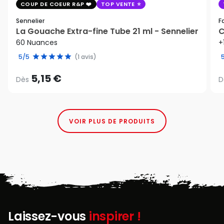
COUP DE COEUR R&P
TOP VENTE
Sennelier
F
La Gouache Extra-fine Tube 21 ml - Sennelier
C
60 Nuances
+
5/5
(1 avis)
5,15 €
Dès
D
VOIR PLUS DE PRODUITS
Laissez-vous
inspirer !