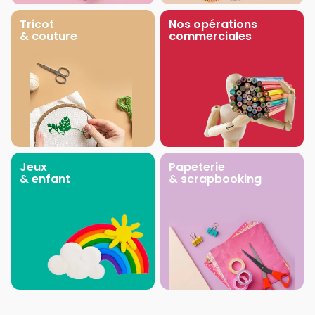
Tricot
Nos opérations
& couture
commerciales
Jeux
Papeterie
& enfant
& scrapbooking