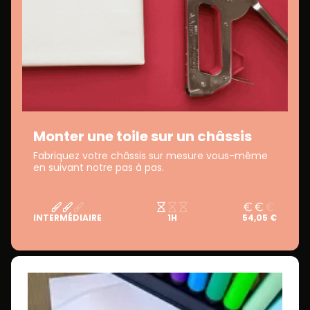
Monter une toile sur un châssis
Fabriquez votre châssis sur mesure vous-même
en suivant notre pas à pas.
INTERMÉDIAIRE
1H
54,05 €