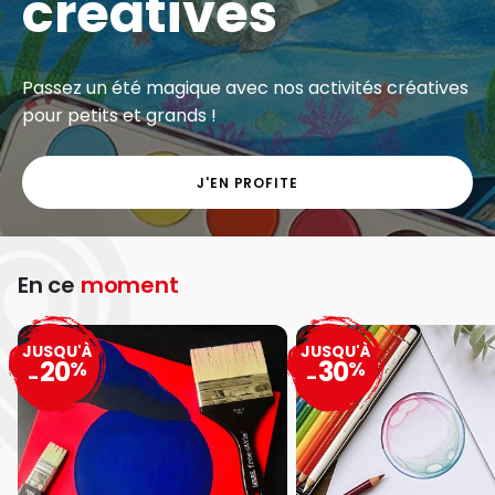
créatives
Passez un été magique avec nos activités créatives
pour petits et grands !
J'EN PROFITE
En ce
moment
JUSQU'À
JUSQU'À
20
30
%
%
-
-