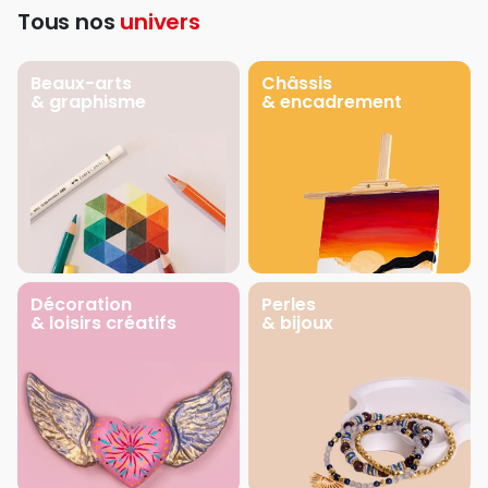
Tous nos
univers
Beaux-arts
Châssis
& graphisme
& encadrement
Décoration
Perles
& loisirs créatifs
& bijoux