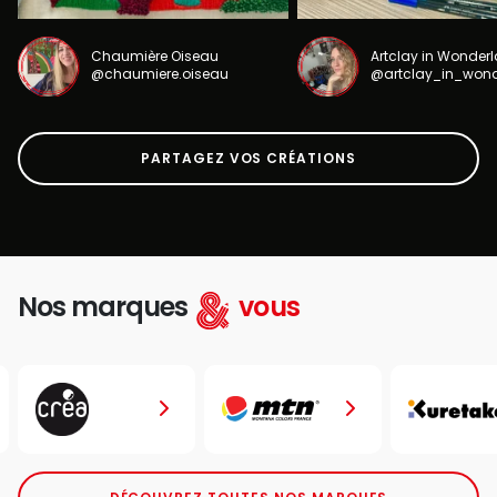
Chaumière Oiseau
Artclay in Wonder
@chaumiere.oiseau
@artclay_in_won
PARTAGEZ VOS CRÉATIONS
Nos marques
vous