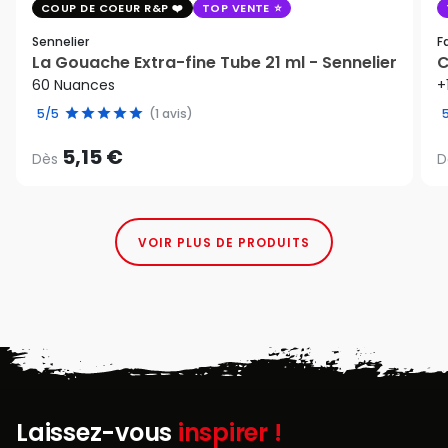
COUP DE COEUR R&P
TOP VENTE
Sennelier
F
La Gouache Extra-fine Tube 21 ml - Sennelier
C
60 Nuances
+
5/5
(1 avis)
5,15 €
Dès
D
VOIR PLUS DE PRODUITS
Laissez-vous
inspirer !