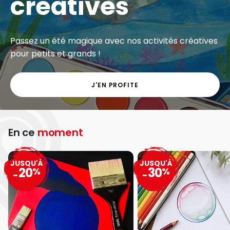
créatives
Passez un été magique avec nos activités créatives
pour petits et grands !
J'EN PROFITE
En ce
moment
JUSQU'À
JUSQU'À
20
30
%
%
-
-