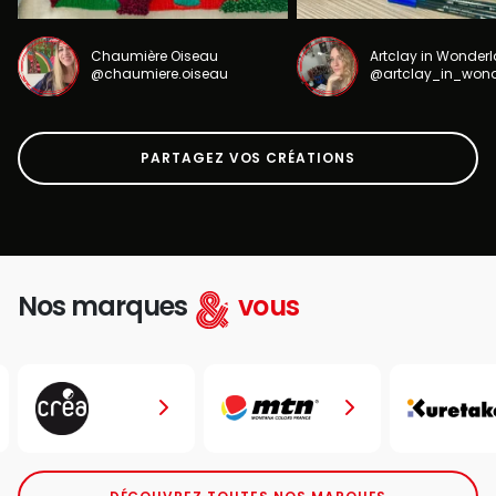
Chaumière Oiseau
Artclay in Wonder
@chaumiere.oiseau
@artclay_in_won
PARTAGEZ VOS CRÉATIONS
Nos marques
vous