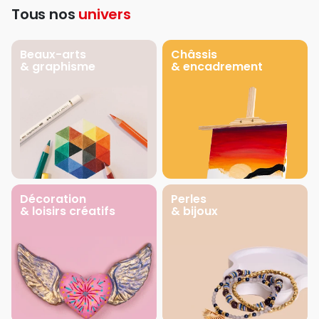
Tous nos
univers
Beaux-arts
Châssis
& graphisme
& encadrement
Décoration
Perles
& loisirs créatifs
& bijoux