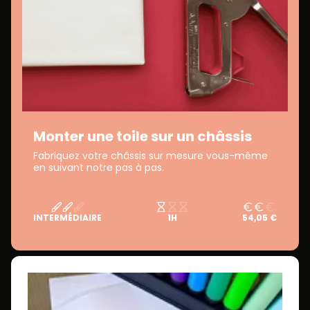
Monter une toile sur un châssis
Fabriquez votre châssis sur mesure vous-même
en suivant notre pas à pas.
INTERMÉDIAIRE
1H
54,05 €