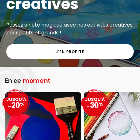
créatives
Passez un été magique avec nos activités créatives
pour petits et grands !
J'EN PROFITE
En ce
moment
JUSQU'À
JUSQU'À
20
30
%
%
-
-