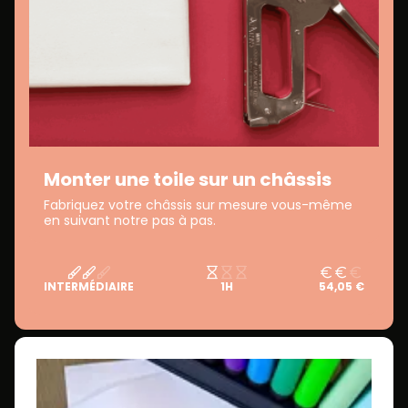
Monter une toile sur un châssis
Fabriquez votre châssis sur mesure vous-même
en suivant notre pas à pas.
INTERMÉDIAIRE
1H
54,05 €