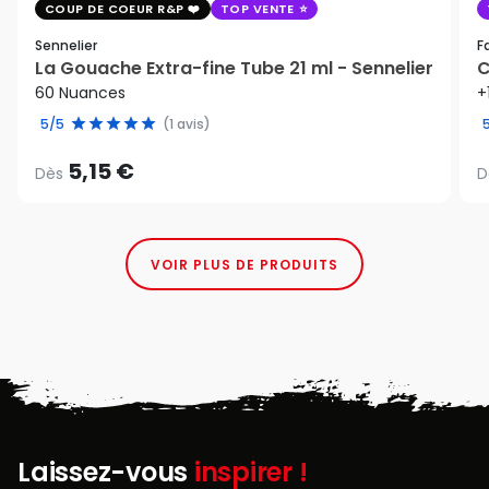
COUP DE COEUR R&P
TOP VENTE
Sennelier
F
La Gouache Extra-fine Tube 21 ml - Sennelier
C
60 Nuances
+
5/5
(1 avis)
5,15 €
Dès
D
VOIR PLUS DE PRODUITS
Laissez-vous
inspirer !