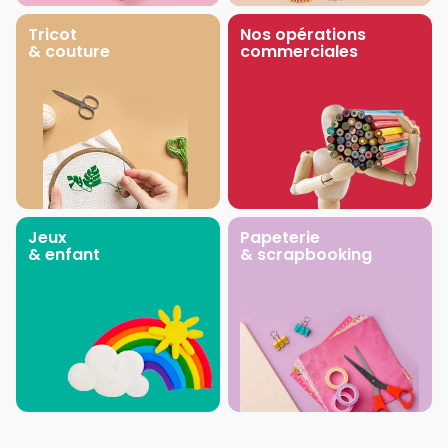
Tricot
Nos opérations
& couture
commerciales
Jeux
Papeterie
& enfant
& scrapbooking