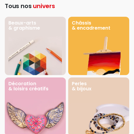
Tous nos
univers
Beaux-arts
Châssis
& graphisme
& encadrement
Décoration
Perles
& loisirs créatifs
& bijoux