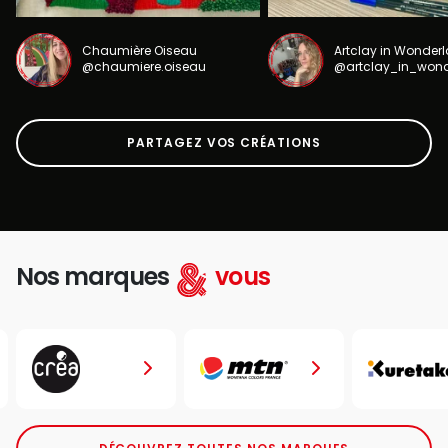
Chaumière Oiseau
Artclay in Wonder
@chaumiere.oiseau
@artclay_in_won
PARTAGEZ VOS CRÉATIONS
Nos marques
vous