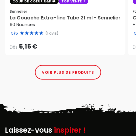
COUP DE COEUR R&P
TOP VENTE
Sennelier
F
La Gouache Extra-fine Tube 21 ml - Sennelier
C
60 Nuances
+
5/5
(1 avis)
5,15 €
Dès
D
VOIR PLUS DE PRODUITS
Laissez-vous
inspirer !