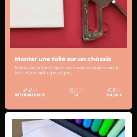
Monter une toile sur un châssis
Fabriquez votre châssis sur mesure vous-même
en suivant notre pas à pas.
INTERMÉDIAIRE
1H
54,05 €