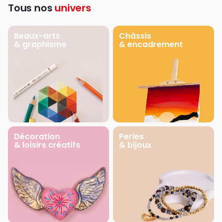
Tous nos
univers
Beaux-arts
Châssis
& graphisme
& encadrement
Décoration
Perles
& loisirs créatifs
& bijoux