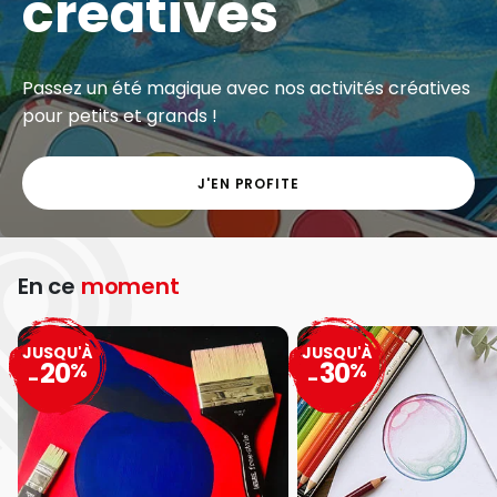
créatives
Passez un été magique avec nos activités créatives
pour petits et grands !
J'EN PROFITE
En ce
moment
JUSQU'À
JUSQU'À
20
30
%
%
-
-