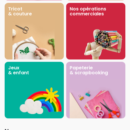
Tricot
Nos opérations
& couture
commerciales
Jeux
Papeterie
& enfant
& scrapbooking