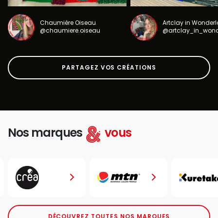
Chaumière Oiseau
Artclay in Wonder
@chaumiere.oiseau
@artclay_in_won
PARTAGEZ VOS CRÉATIONS
Nos marques
vous
DÉCOUVREZ TOUTES NOS MARQUES