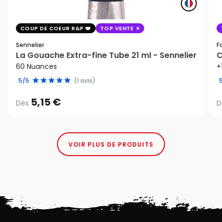
COUP DE COEUR R&P
TOP VENTE
Sennelier
F
La Gouache Extra-fine Tube 21 ml - Sennelier
C
60 Nuances
+
5/5
(1 avis)
5,15 €
Dès
D
VOIR PLUS DE PRODUITS