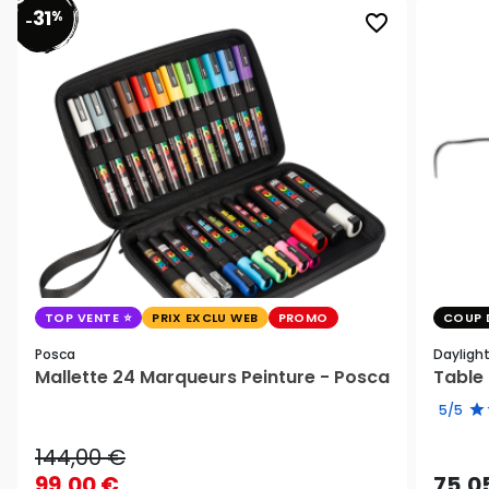
31
%
favorite_border
-
TOP VENTE
PRIX EXCLU WEB
PROMO
COUP 
Posca
Dayligh
Mallette 24 Marqueurs Peinture - Posca
Table 
5/5
144,00 €
99,00 €
75,0