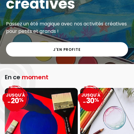
créatives
Passez un été magique avec nos activités créatives
pour petits et grands !
J'EN PROFITE
En ce
moment
JUSQU'À
JUSQU'À
20
30
%
%
-
-