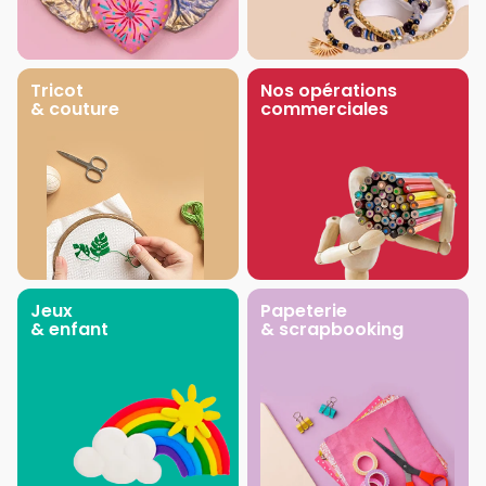
Tricot
Nos opérations
& couture
commerciales
Jeux
Papeterie
& enfant
& scrapbooking