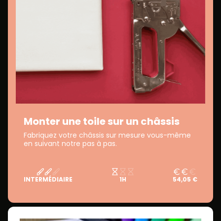
Monter une toile sur un châssis
Fabriquez votre châssis sur mesure vous-même
en suivant notre pas à pas.
INTERMÉDIAIRE
1H
54,05 €