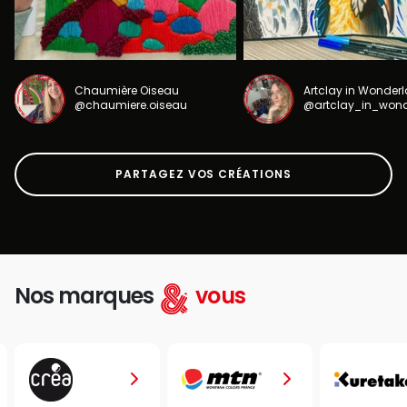
Chaumière Oiseau
Artclay in Wonder
@chaumiere.oiseau
@artclay_in_won
PARTAGEZ VOS CRÉATIONS
Nos marques
vous