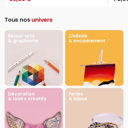
Tous nos
univers
Beaux-arts
Châssis
& graphisme
& encadrement
Décoration
Perles
& loisirs créatifs
& bijoux