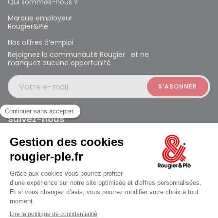
Qui sommes-nous ?
Marque employeur
Rougier&Plé
Nos offres d’emploi
Rejoignez la communauté Rougier et ne
manquez aucune opportunité
Votre e-mail
Suivez-nous
Rougier et Plé 2024 Copyright
jusqu'au Samedi à 10:00
Mentions légales