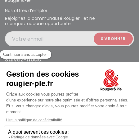
Rougier&Plé
Nos offres d’emploi
Rejoignez la communauté Rougier et ne
manquez aucune opportunité
Votre e-mail
Suivez-nous
Rougier et Plé 2024 Copyright
jusqu'au Samedi à 09:30
Mentions légales
Conditions générales des ventes