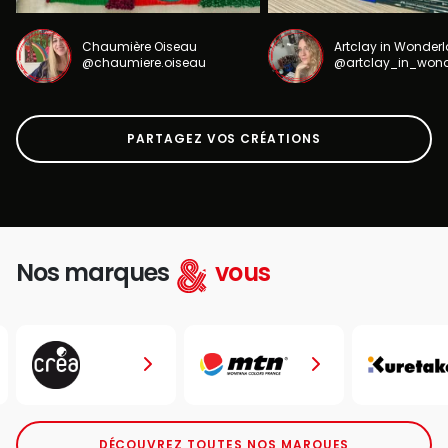
Chaumière Oiseau
Artclay in Wonder
@chaumiere.oiseau
@artclay_in_won
PARTAGEZ VOS CRÉATIONS
Nos marques
vous
DÉCOUVREZ TOUTES NOS MARQUES