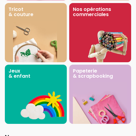
Tricot
Nos opérations
& couture
commerciales
Jeux
Papeterie
& enfant
& scrapbooking