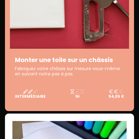
Monter une toile sur un châssis
Fabriquez votre châssis sur mesure vous-même
en suivant notre pas à pas.
INTERMÉDIAIRE
1H
54,05 €