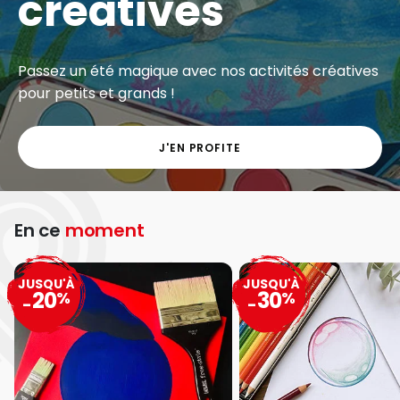
créatives
Passez un été magique avec nos activités créatives
pour petits et grands !
J'EN PROFITE
En ce
moment
JUSQU'À
JUSQU'À
20
30
%
%
-
-