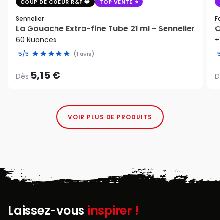
COUP DE COEUR R&P
TOP VENTE
Sennelier
F
La Gouache Extra-fine Tube 21 ml - Sennelier
C
60 Nuances
+
5/5
(1 avis)
5,15 €
Dès
D
VOIR PLUS DE PRODUITS
Laissez-vous
inspirer !