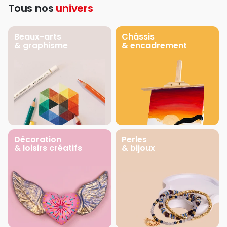
Tous nos
univers
Beaux-arts
Châssis
& graphisme
& encadrement
Décoration
Perles
& loisirs créatifs
& bijoux