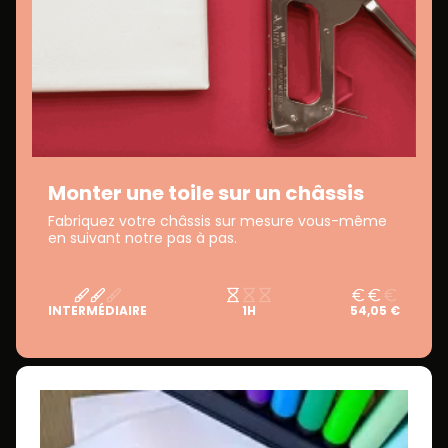
Monter une toile sur un châssis
Fabriquez votre châssis sur mesure vous-même
en suivant notre pas à pas.
INTERMÉDIAIRE
1H
54,05 €