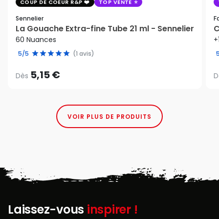
COUP DE COEUR R&P
TOP VENTE
Sennelier
F
La Gouache Extra-fine Tube 21 ml - Sennelier
C
60 Nuances
+
5/5
(1 avis)
5,15 €
Dès
D
VOIR PLUS DE PRODUITS
Laissez-vous
inspirer !