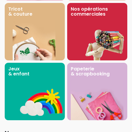
Tricot
Nos opérations
& couture
commerciales
Jeux
Papeterie
& enfant
& scrapbooking