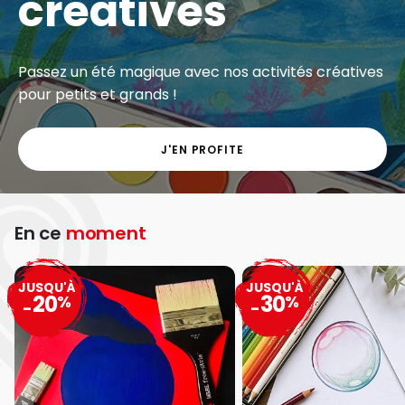
créatives
Passez un été magique avec nos activités créatives
pour petits et grands !
J'EN PROFITE
En ce
moment
JUSQU'À
JUSQU'À
20
30
%
%
-
-