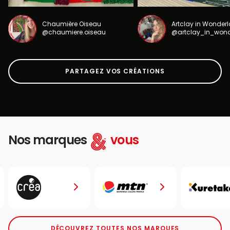
Chaumière Oiseau
Artclay in Wonder
@chaumiere.oiseau
@artclay_in_won
PARTAGEZ VOS CRÉATIONS
Nos marques
vous
DÉCOUVREZ TOUTES NOS MARQUES