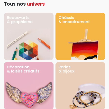
Tous nos
univers
Beaux-arts
Châssis
& graphisme
& encadrement
Décoration
Perles
& loisirs créatifs
& bijoux