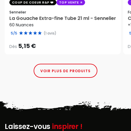
COUP DE COEUR R&P
TOP VENTE
Sennelier
F
La Gouache Extra-fine Tube 21 ml - Sennelier
C
60 Nuances
+
5/5
(1 avis)
5,15 €
Dès
D
VOIR PLUS DE PRODUITS
Laissez-vous
inspirer !