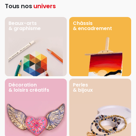
Tous nos
univers
Beaux-arts
Châssis
& graphisme
& encadrement
Décoration
Perles
& loisirs créatifs
& bijoux