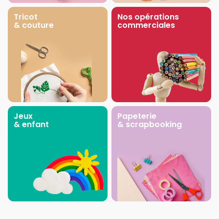
Tricot
Nos opérations
& couture
commerciales
Jeux
Papeterie
& enfant
& scrapbooking