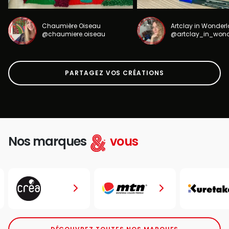
Chaumière Oiseau
Artclay in Wonder
@chaumiere.oiseau
@artclay_in_won
PARTAGEZ VOS CRÉATIONS
Nos marques
vous