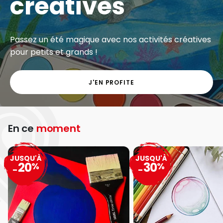
créatives
Passez un été magique avec nos activités créatives
pour petits et grands !
J'EN PROFITE
En ce
moment
JUSQU'À
JUSQU'À
20
30
%
%
-
-