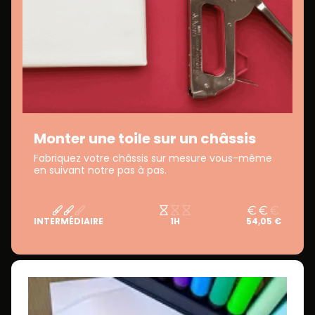
Monter une toile sur un châssis
Fabriquez votre châssis sur mesure vous-même
en suivant notre pas à pas.
INTERMÉDIAIRE
1H
54,05 €