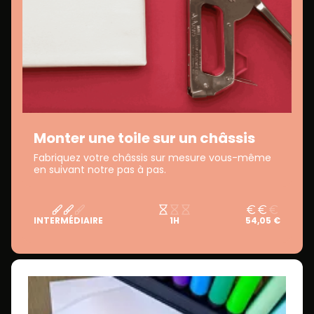
Monter une toile sur un châssis
Fabriquez votre châssis sur mesure vous-même
en suivant notre pas à pas.
INTERMÉDIAIRE
1H
54,05 €