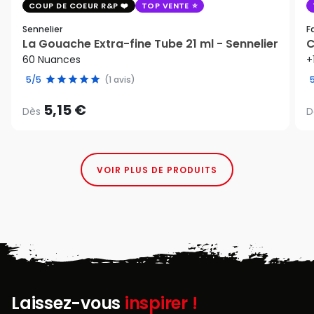
COUP DE COEUR R&P
TOP VENTE
Sennelier
F
La Gouache Extra-fine Tube 21 ml - Sennelier
C
60 Nuances
+
5/5
(1 avis)
5,15 €
Dès
D
VOIR PLUS DE PRODUITS
Laissez-vous
inspirer !