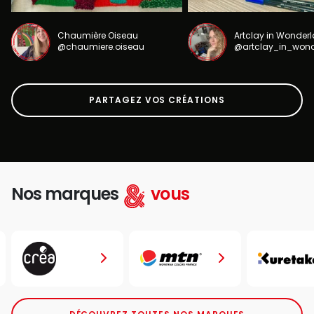
Chaumière Oiseau
Artclay in Wonder
@chaumiere.oiseau
@artclay_in_won
PARTAGEZ VOS CRÉATIONS
Nos marques
vous