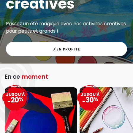
créatives
Passez un été magique avec nos activités créatives
pour petits et grands !
J'EN PROFITE
En ce
moment
JUSQU'À
JUSQU'À
20
30
%
%
-
-