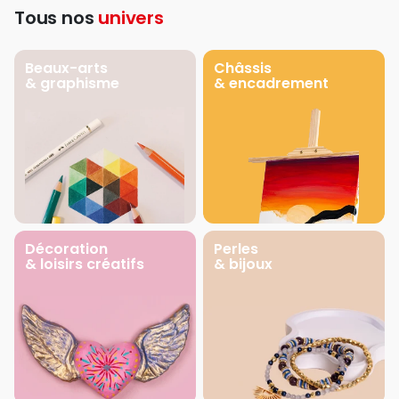
Tous nos
univers
Beaux-arts
Châssis
& graphisme
& encadrement
Décoration
Perles
& loisirs créatifs
& bijoux