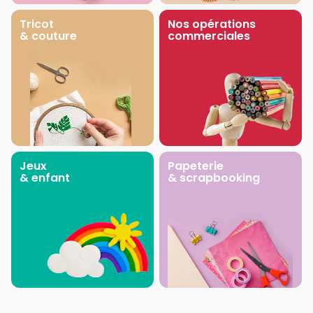
Tricot
Nos opérations
& couture
commerciales
Jeux
Papeterie
& enfant
& scrapbooking