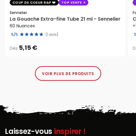
COUP DE COEUR R&P
TOP VENTE
Sennelier
F
La Gouache Extra-fine Tube 21 ml - Sennelier
C
60 Nuances
+
5/5
(1 avis)
5,15 €
Dès
D
VOIR PLUS DE PRODUITS
Laissez-vous
inspirer !