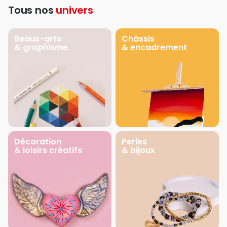
Tous nos
univers
Beaux-arts
Châssis
& graphisme
& encadrement
Décoration
Perles
& loisirs créatifs
& bijoux