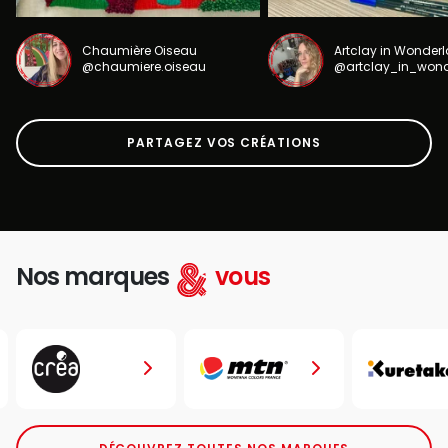
Chaumière Oiseau
Artclay in Wonder
@chaumiere.oiseau
@artclay_in_won
PARTAGEZ VOS CRÉATIONS
Nos marques
vous