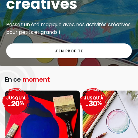
créatives
Passez un été magique avec nos activités créatives
pour petits et grands !
J'EN PROFITE
En ce
moment
JUSQU'À
JUSQU'À
20
30
%
%
-
-