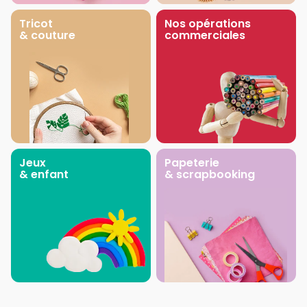
Tricot
Nos opérations
& couture
commerciales
Jeux
Papeterie
& enfant
& scrapbooking