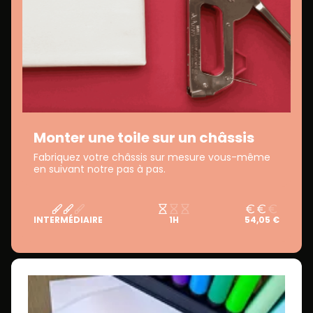
Monter une toile sur un châssis
Fabriquez votre châssis sur mesure vous-même
en suivant notre pas à pas.
INTERMÉDIAIRE
1H
54,05 €