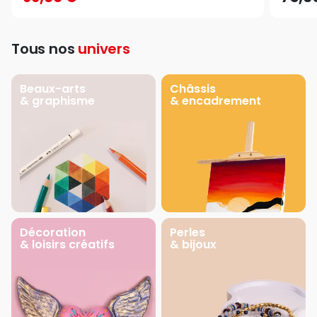
Tous nos
univers
Beaux-arts
Châssis
& graphisme
& encadrement
Décoration
Perles
& loisirs créatifs
& bijoux