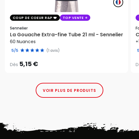
COUP DE COEUR R&P
TOP VENTE
Sennelier
F
La Gouache Extra-fine Tube 21 ml - Sennelier
C
60 Nuances
+
5/5
(1 avis)
5,15 €
Dès
D
VOIR PLUS DE PRODUITS