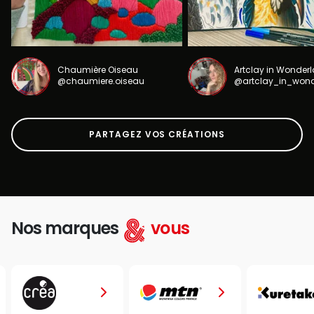
Chaumière Oiseau
Artclay in Wonder
@chaumiere.oiseau
@artclay_in_won
PARTAGEZ VOS CRÉATIONS
Nos marques
vous