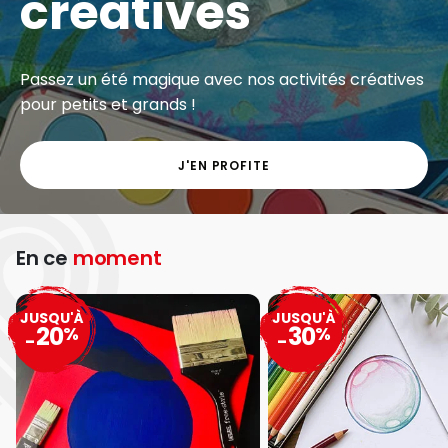
créatives
Passez un été magique avec nos activités créatives
pour petits et grands !
J'EN PROFITE
En ce
moment
JUSQU'À
JUSQU'À
20
30
%
%
-
-