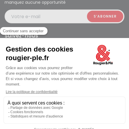
manquez aucune opportunité
Votre e-mail
Suivez-nous
Rougier et Plé 2024 Copyright
Ferme à 19:30
Mentions légales
Conditions générales des ventes
Données personnelles
Paiement sécurisé
Plan du site