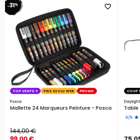
31
%
favorite_border
-
TOP VENTE
PRIX EXCLU WEB
PROMO
COUP 
Posca
Dayligh
Mallette 24 Marqueurs Peinture - Posca
Table 
5/5
144,00 €
99,00 €
75,0