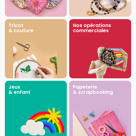
Tricot
Nos opérations
& couture
commerciales
Jeux
Papeterie
& enfant
& scrapbooking