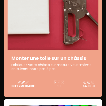
Monter une toile sur un châssis
Fabriquez votre châssis sur mesure vous-même
en suivant notre pas à pas.
INTERMÉDIAIRE
1H
54,05 €