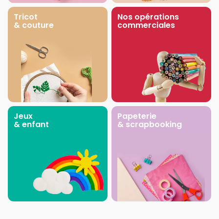
Tricot
Nos opérations
& couture
commerciales
Jeux
Papeterie
& enfant
& scrapbooking