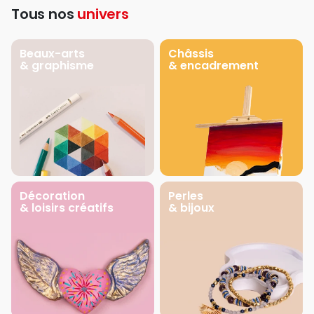
Tous nos
univers
Beaux-arts
Châssis
& graphisme
& encadrement
Décoration
Perles
& loisirs créatifs
& bijoux