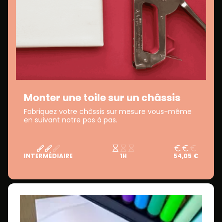
Monter une toile sur un châssis
Fabriquez votre châssis sur mesure vous-même
en suivant notre pas à pas.
INTERMÉDIAIRE
1H
54,05 €