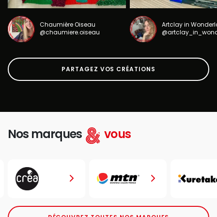
Chaumière Oiseau
Artclay in Wonder
@chaumiere.oiseau
@artclay_in_won
PARTAGEZ VOS CRÉATIONS
Nos marques
vous