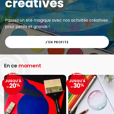
créatives
Passez un été magique avec nos activités créatives
pour petits et grands !
J'EN PROFITE
En ce
moment
JUSQU'À
JUSQU'À
20
30
%
%
-
-