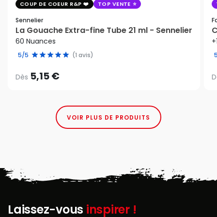
COUP DE COEUR R&P
TOP VENTE
Sennelier
F
La Gouache Extra-fine Tube 21 ml - Sennelier
C
60 Nuances
+
5/5
(1 avis)
5,15 €
Dès
D
VOIR PLUS DE PRODUITS
Laissez-vous
inspirer !