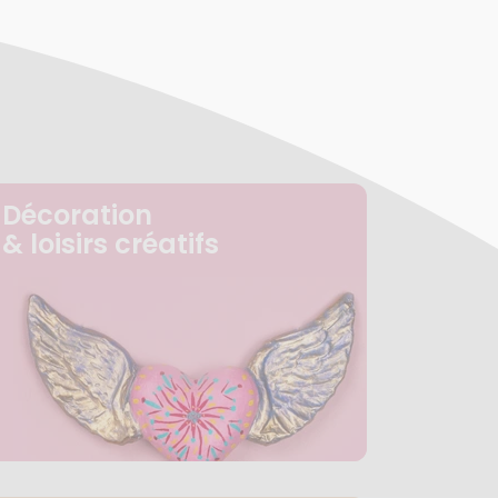
Décoration
& loisirs créatifs