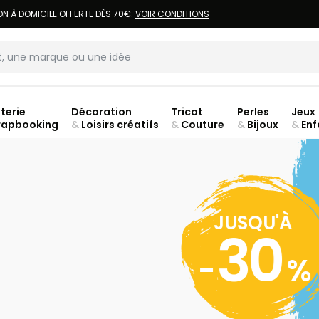
LIVRAISON À DOMICILE OFFERTE DÈS 70€.
VOIR CONDITIONS
terie
Décoration
Tricot
Perles
Jeux
rapbooking
&
Loisirs créatifs
&
Couture
&
Bijoux
&
Enf
Fer
JUSQU'À
JU
30
-
%