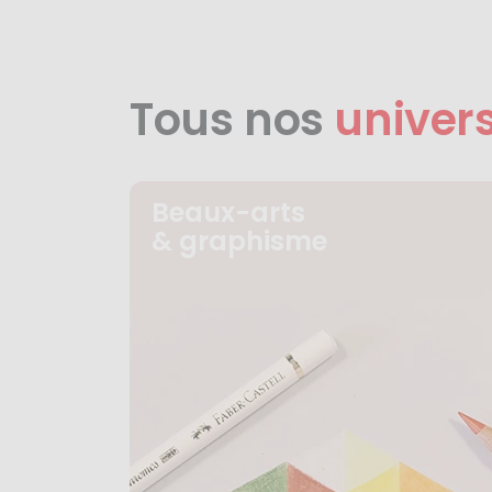
Tous nos
univer
Beaux-arts
& graphisme