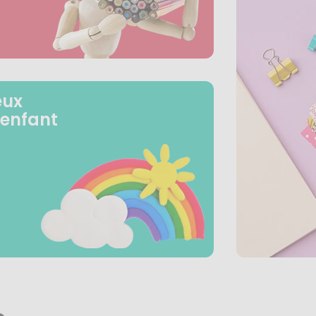
eux
 enfant