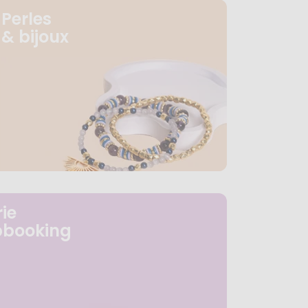
Perles
& bijoux
ie
pbooking