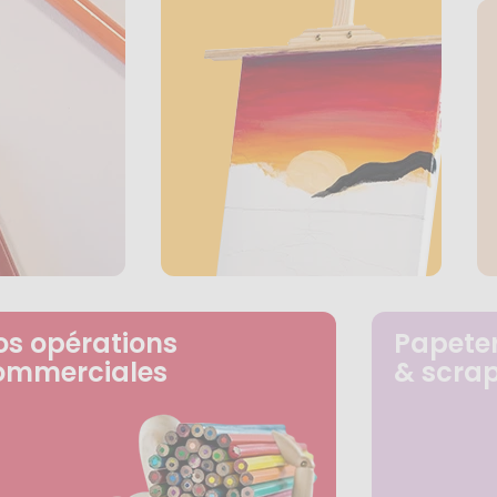
os opérations
Papeter
ommerciales
& scra