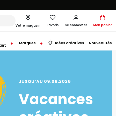
Favoris
Se connecter
Mon panier
Votre magasin
Marques
Idées créatives
Nouveautés
ant
me à 19:30
SQU’AU 09.08.2026
Vacances