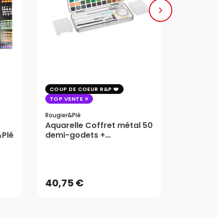
COUP DE COEUR R&P
COUP DE 
TOP VENTE
TOP VENT
Rougier&plé
Milan
Aquarelle Coffret métal 50
Plaque 
&Plé
demi-godets +
Block Vi
accessoires - Rougier&Plé
1,99
5 Formats
Dès
40,75 €
AJOUTER AU PANIER
40,75 €
1,99
Dès