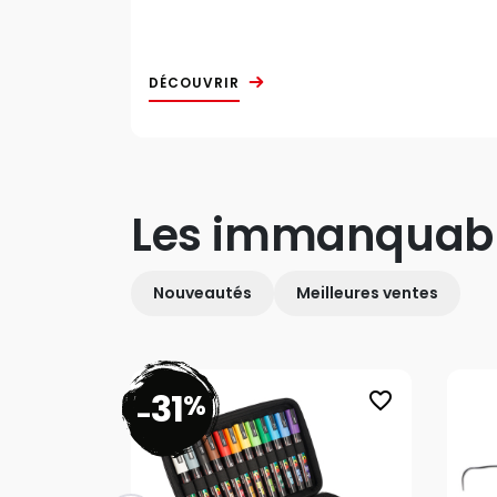
DÉCOUVRIR
Les immanquab
Nouveautés
Meilleures ventes
31
%
favorite_border
-