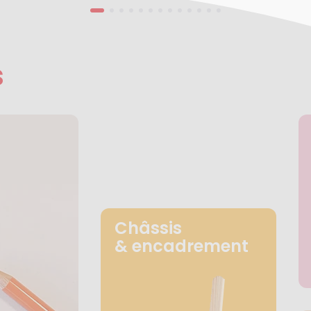
s
Châssis
& encadrement