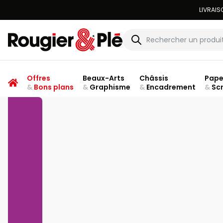
Rougier & Plé
Offres
Beaux-Arts
Châssis
Pape
&
Bons plans
&
Graphisme
&
Encadrement
&
Sc