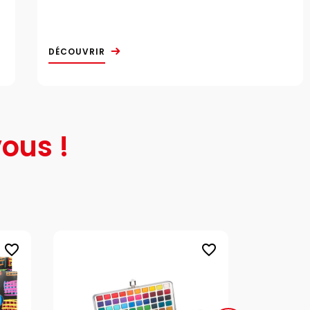
DÉCOUVRIR
ous !
favorite_border
favorite_border