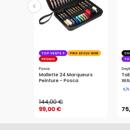
TOP VENTE
PRIX EXCLU WEB
CO
PROMO
TO
Posca
Dayl
Mallette 24 Marqueurs
Tab
Peinture - Posca
WAF
144,00 €
5/5
99,00 €
75
144,00 €
AJOUTER AU PANIER
99,00 €
75