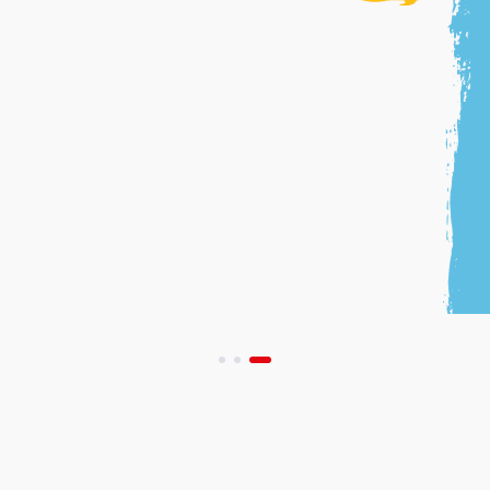
Pa
act