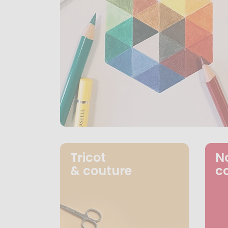
Tricot
N
& couture
c