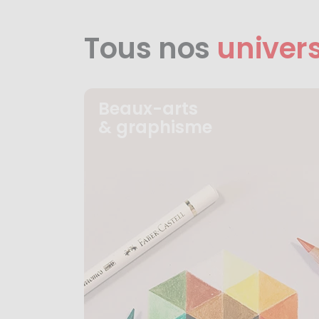
Tous nos
univer
Beaux-arts
& graphisme