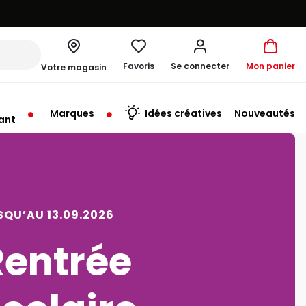
RE COMPTE.
Favoris
Se connecter
Mon panier
Votre magasin
Marques
Idées créatives
Nouveautés
ant
rt à 09:30
SQU’AU 09.08.2026
Vacances