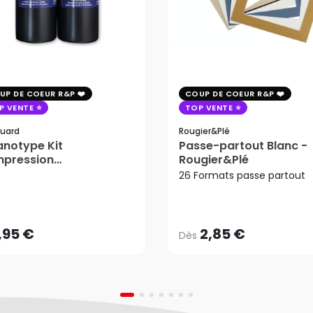
UP DE COEUR R&P
COUP DE COEUR R&P
P VENTE
TOP VENTE
uard
Rougier&plé
notype Kit
Passe-partout Blanc -
mpression
Rougier&Plé
tosensible - Jacquard
26 Formats passe partout
2,85 €
Dès
,95 €
AJOUTER AU PANIER
,95 €
2,85 €
Dès