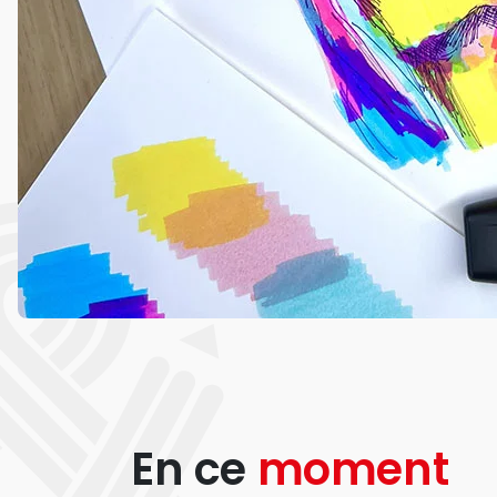
En ce
moment