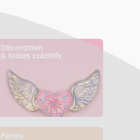
Décoration
& loisirs créatifs
Perles