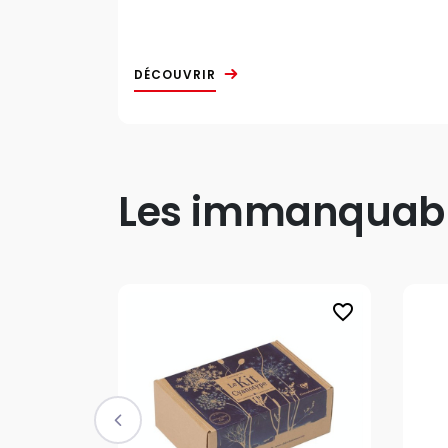
DÉCOUVRIR
Les immanquable
favorite_border