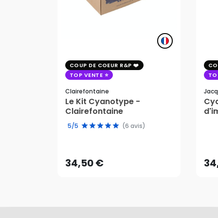
COUP DE COEUR R&P
CO
TOP VENTE
TO
Clairefontaine
Jacq
Le Kit Cyanotype -
Cya
Clairefontaine
d'i
pho
5/5
(6 avis)
34,50 €
34
AJOUTER AU PANIER
34,50 €
34