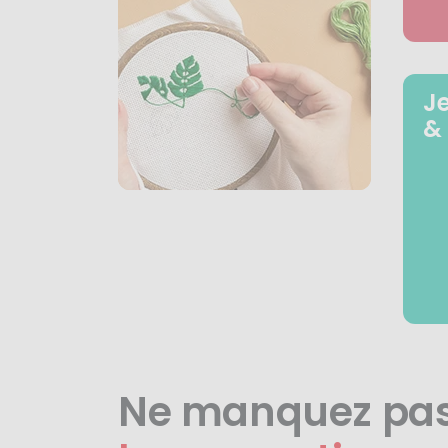
J
&
Ne manquez pa