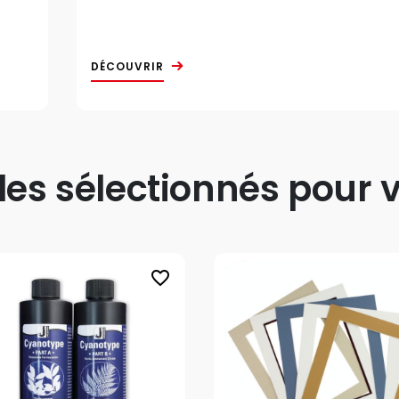
DÉCOUVRIR
s sélectionnés pour v
favorite_border