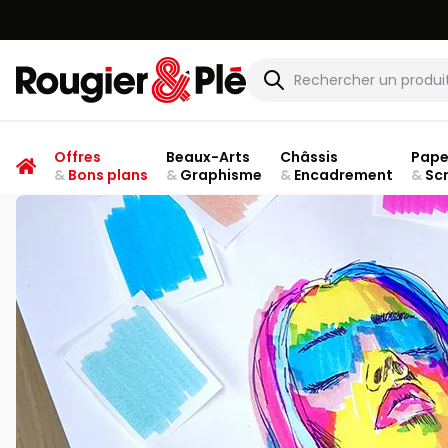
VOUS ÊTES
Rougier & Plé
Offres
Beaux-Arts
Châssis
Pape
&
Bons plans
&
Graphisme
&
Encadrement
&
Sc