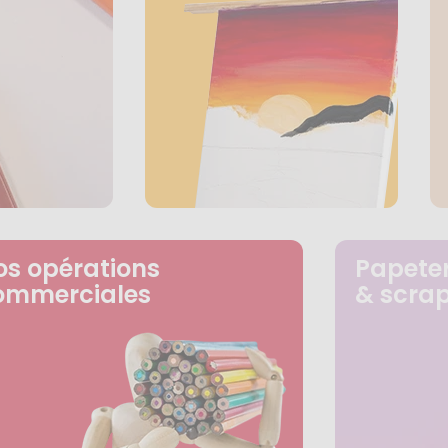
os opérations
Papeter
ommerciales
& scra