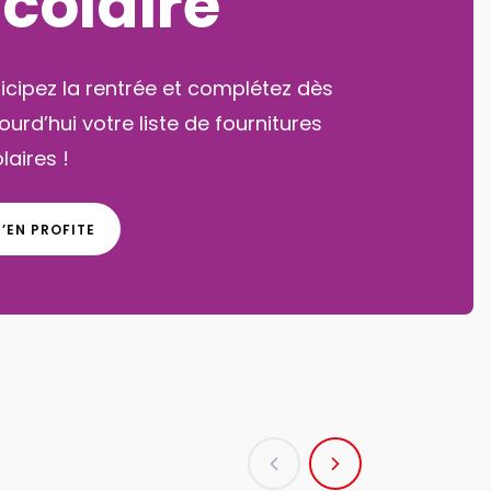
créatives
ssez un été magique avec nos
ivités créatives pour petits et grands !
J'EN PROFITE