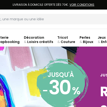
 CLIENT ROUGIER&PLÉ ? CRÉEZ UN NOUVEAU MOT DE PASSE ET ACCÉDEZ À
VOT
terie
Décoration
Tricot
Perles
Jeux
rapbooking
&
Loisirs créatifs
&
Couture
&
Bijoux
&
Enf
ouve
JUSQU'À
JU
30
-
%