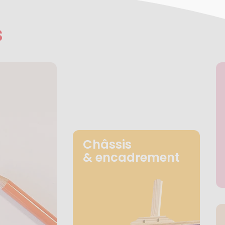
s
Châssis
& encadrement