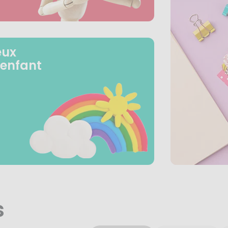
eux
 enfant
s