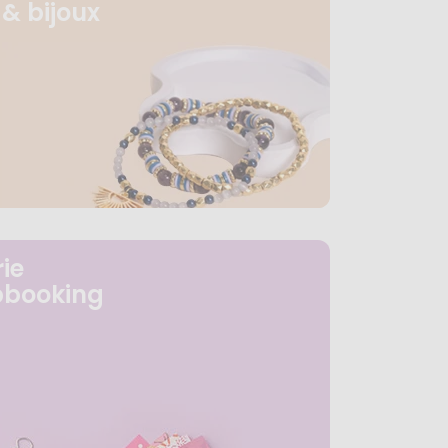
& bijoux
ie
pbooking