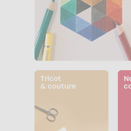
Tricot
N
& couture
c