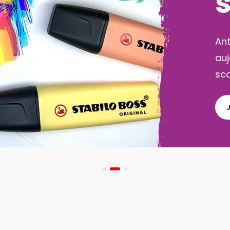
Pa
act