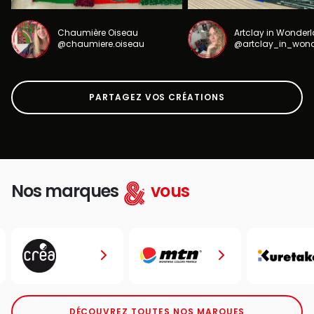
Chaumière Oiseau
Artclay in Wonder
@chaumiere.oiseau
@artclay_in_won
PARTAGEZ VOS CRÉATIONS
Nos marques
vous
DÉCOUVREZ TOUTES NOS MARQUES