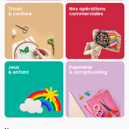
Tricot
Nos opérations
& couture
commerciales
Jeux
Papeterie
& enfant
& scrapbooking