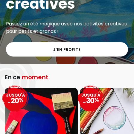
créatives
Passez un été magique avec nos activités créatives
pour petits et grands !
J'EN PROFITE
En ce
moment
JUSQU'À
JUSQU'À
20
30
%
%
-
-