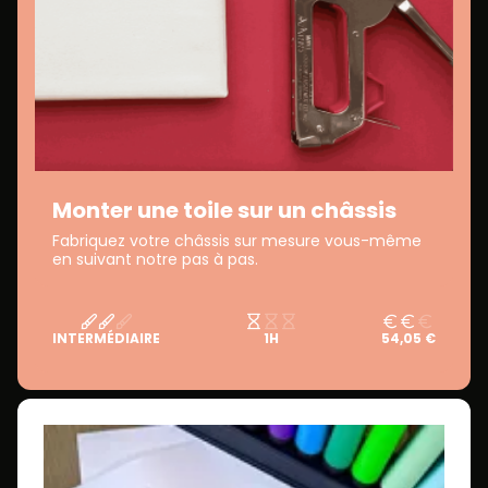
Monter une toile sur un châssis
Fabriquez votre châssis sur mesure vous-même
en suivant notre pas à pas.
INTERMÉDIAIRE
1H
54,05 €