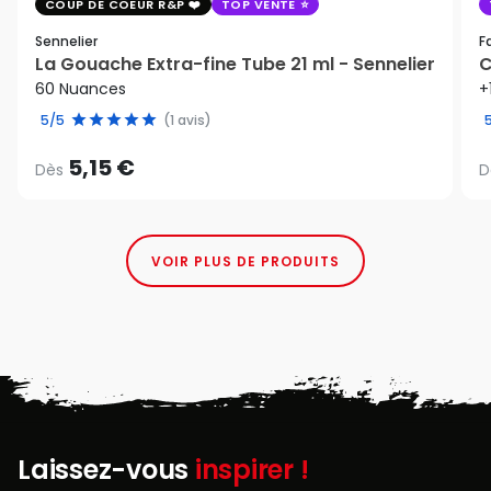
COUP DE COEUR R&P
TOP VENTE
Sennelier
F
La Gouache Extra-fine Tube 21 ml - Sennelier
C
60 Nuances
+
5/5
(1 avis)
5,15 €
Dès
D
VOIR PLUS DE PRODUITS
Laissez-vous
inspirer !