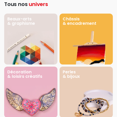
Tous nos
univers
Beaux-arts
Châssis
& graphisme
& encadrement
Décoration
Perles
& loisirs créatifs
& bijoux